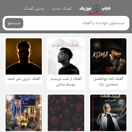
آهنگ جدید
پخش آهنگ
جستجو
آهنگ کما ابوالفضل
آهنگ از شب بپرسید
آهنگ بارون میر احمد
اسماعیل نژاد
یوسف زمانی