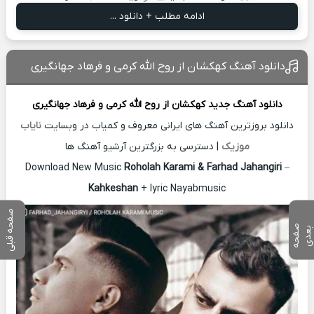
ادامه مطلب + دانلود ...
دانلود آهنگ کهکشان از روح الله کرمی و فرهاد جهانگیری
دانلود آهنگ جدید
کهکشان از
روح الله کرمی و فرهاد جهانگیری
دانلود بروزترین آهنگ های ایرانی معروف و کمیاب در وبسایت
نایاب
موزیک
| دسترسی به بزرگترین آرشیو آهنگ ها
Download New Music
Roholah Karami & Farhad Jahangiri
–
Kahkeshan
+ lyric Nayabmusic
صفحه قبلی
ص
ف
ح
ه
ع
د
ب
ی