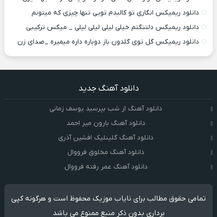
دانلود ریمیکس انگاری تو کالبدم تویی تنها چیزی که میتونم
دانلود ریمیکس دلتنگتم خیلی لیلی لیلی لیلی _ میکس ترکیبی
دانلود ریمیکس گل توی گلدون باز دوباره داره میمیره _صدای زن
دانلود آهنگ جدید
دانلود آهنگ از شب بپرسید یوسف زمانی
دانلود آهنگ بارون میر احمد
دانلود آهنگ گلینلیک افشین آذری
دانلود آهنگ مخلوق فرووال
دانلود آهنگ عمر رفته فرووال
تمامی حقوق مطالب برای نایاب موزیک محفوظ است و هرگونه کپی
برداری بدون ذکر منبع ممنوع می باشد