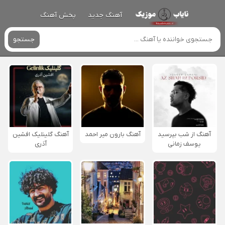
آهنگ جدید
پخش آهنگ
جستجو
آهنگ از شب بپرسید
آهنگ بارون میر احمد
آهنگ گلینلیک افشین
یوسف زمانی
آذری