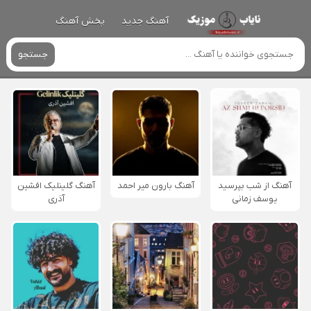
آهنگ جدید
پخش آهنگ
جستجو
آهنگ از شب بپرسید
آهنگ بارون میر احمد
آهنگ گلینلیک افشین
یوسف زمانی
آذری