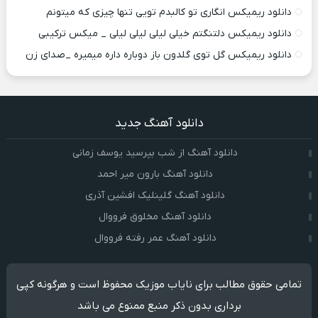
دانلود ریمیکس انگاری تو کالبدم تویی تنها چیزی که میتونم
دانلود ریمیکس دلتنگتم خیلی لیلی لیلی لیلی _ میکس ترکیبی
دانلود ریمیکس گل توی گلدون باز دوباره داره میمیره _صدای زن
دانلود آهنگ جدید
دانلود آهنگ از شب بپرسید یوسف زمانی
دانلود آهنگ بارون میر احمد
دانلود آهنگ گلینلیک افشین آذری
دانلود آهنگ مخلوق فرووال
دانلود آهنگ عمر رفته فرووال
تمامی حقوق مطالب برای نایاب موزیک محفوظ است و هرگونه کپی
برداری بدون ذکر منبع ممنوع می باشد