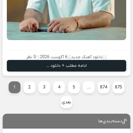
دانلود آهنگ جدید
6 آگوست 2026
0 نظر
ادامه مطلب + دانلود ...
1
2
3
4
5
…
874
875
بعدی
دسته‌بندی‌ها