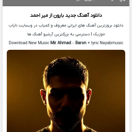
دانلود آهنگ جدید
بارون از
میر احمد
دانلود بروزترین آهنگ های ایرانی معروف و کمیاب در وبسایت
نایاب
موزیک
| دسترسی به بزرگترین آرشیو آهنگ ها
Download New Music
Mir Ahmad
–
Baron
+ lyric Nayabmusic