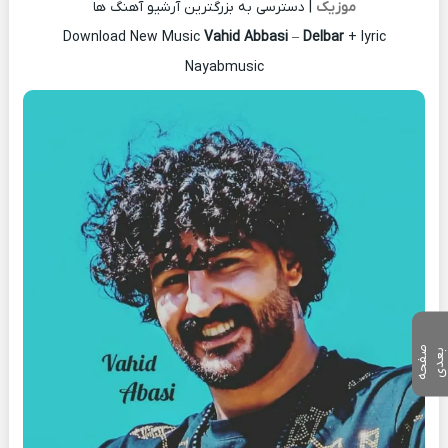
موزیک
| دسترسی به بزرگترین آرشیو آهنگ ها
Download New Music
Vahid Abbasi
–
Delbar
+ lyric
Nayabmusic
ص
ف
ح
ه
ع
د
ب
ی