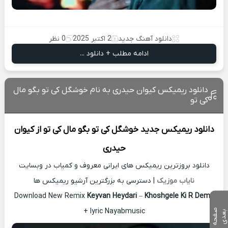
دانلود آهنگ جدید
2 اکتبر 2025
0 نظر
ادامه مطلب + دانلود ...
دانلود ریمیکس کیوان حیدری به نام خوشگل کی تو بگو مال
کی تو
دانلود ریمیکس جدید
خوشگل کی تو بگو مال کی تو از
کیوان
حیدری
دانلود بروزترین ریمیکس های ایرانی معروف و کمیاب در وبسایت
نایاب موزیک
| دسترسی به بزرگترین آرشیو ریمیکس ها
Download New Remix
Keyvan Heydari
–
Khoshgele Ki R Demo
+ lyric Nayabmusic
ص
ف
ح
ه
ع
د
ب
ی