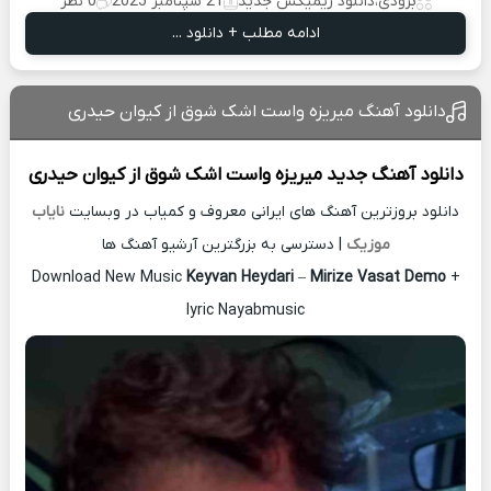
بزودی
،
دانلود ریمیکس جدید
21 سپتامبر 2025
0 نظر
ادامه مطلب + دانلود ...
دانلود آهنگ میریزه واست اشک شوق از کیوان حیدری
دانلود آهنگ جدید
میریزه واست اشک شوق از
کیوان حیدری
دانلود بروزترین آهنگ های ایرانی معروف و کمیاب در وبسایت
نایاب
موزیک
| دسترسی به بزرگترین آرشیو آهنگ ها
Download New Music
Keyvan Heydari
–
Mirize Vasat Demo
+
lyric Nayabmusic