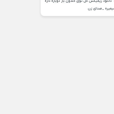
دانلود ریمیکس گل توی گلدون باز دوباره داره
یمیره _صدای زن