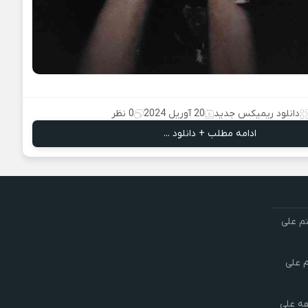
دانلود ریمیکس جدید
20 آوریل 2024
0 نظر
ادامه مطلب + دانلود ...
تم علی
م علی
هه علی