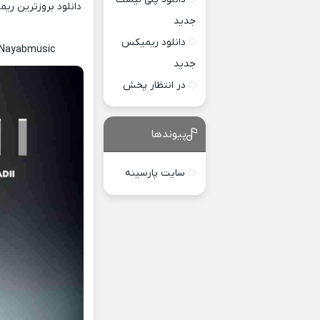
دانلود بروزترین ری
جدید
دانلود ریمیکس
c Nayabmusic
جدید
در انتظار پخش
پیوندها
سایت پارسینه