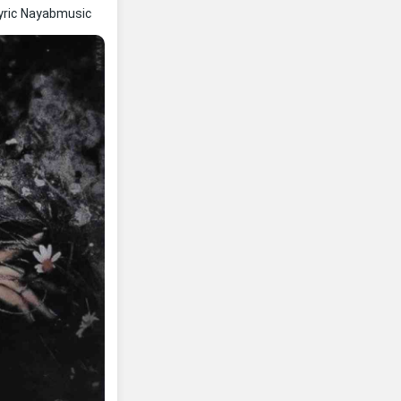
yric Nayabmusic