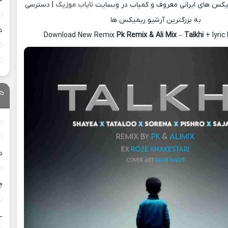
میکس های ایرانی معروف و کمیاب در وبسایت
نایاب موزیک
| دسترسی
به بزرگترین آرشیو ریمیکس ها
د
Download New Remix
Pk Remix & Ali Mix
–
Talkhi
+ lyri
د
چ
_