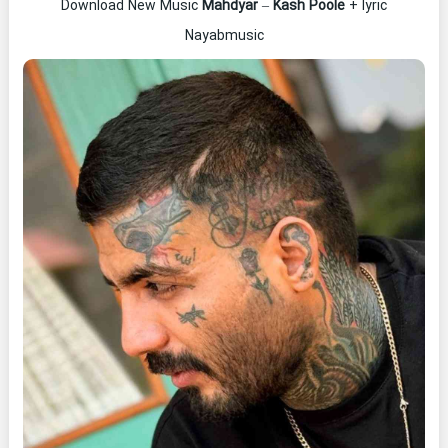
Download New Music
Mahdyar
–
Kash Poole
+ lyric
Nayabmusic