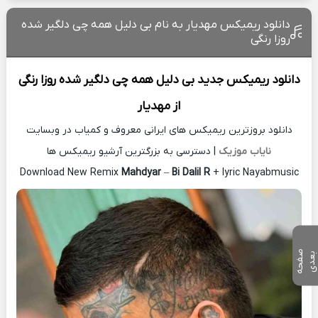
دانلود ریمیکس مهدیار به نام بی دلیل همه چی دلگیر شده
روزا رنگی
دانلود ریمیکس جدید
بی دلیل همه چی دلگیر شده روزا رنگی
از
مهدیار
دانلود بروزترین ریمیکس های ایرانی معروف و کمیاب در وبسایت
نایاب موزیک
| دسترسی به بزرگترین آرشیو ریمیکس ها
Download New Remix
Mahdyar
–
Bi Dalil R
+ lyric Nayabmusic
ص
ف
ح
ه
ع
د
ب
ی