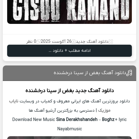
دانلود آهنگ جدید
26 آگوست 2025
0 نظر
ادامه مطلب + دانلود ...
دانلود آهنگ بغض از سینا درخشنده
دانلود آهنگ جدید
بغض از
سینا درخشنده
دانلود بروزترین آهنگ های ایرانی معروف و کمیاب در وبسایت
نایاب
موزیک
| دسترسی به بزرگترین آرشیو آهنگ ها
Download New Music
Sina Derakhshandeh
–
Boghz
+ lyric
Nayabmusic