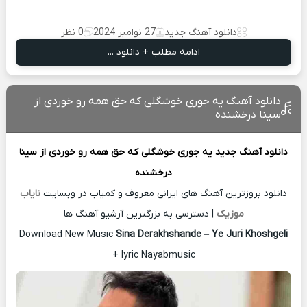
دانلود آهنگ جدید
27 نوامبر 2024
0 نظر
ادامه مطلب + دانلود ...
دانلود آهنگ یه جوری خوشگلی که حق همه رو خوردی از
سینا درخشنده
دانلود آهنگ جدید
یه جوری خوشگلی که حق همه رو خوردی از
سینا
درخشنده
دانلود بروزترین آهنگ های ایرانی معروف و کمیاب در وبسایت
نایاب
موزیک
| دسترسی به بزرگترین آرشیو آهنگ ها
Download New Music
Sina Derakhshande
–
Ye Juri Khoshgeli
+ lyric Nayabmusic