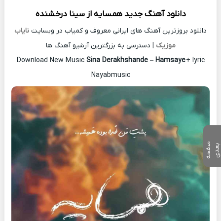
دانلود آهنگ جدید
همسایه از
سینا درخشنده
دانلود بروزترین آهنگ های ایرانی معروف و کمیاب در وبسایت
نایاب
موزیک
| دسترسی به بزرگترین آرشیو آهنگ ها
Download New Music
Sina Derakhshande
–
Hamsaye
+ lyric
Nayabmusic
ص
ف
ح
ه
ع
د
ب
ی