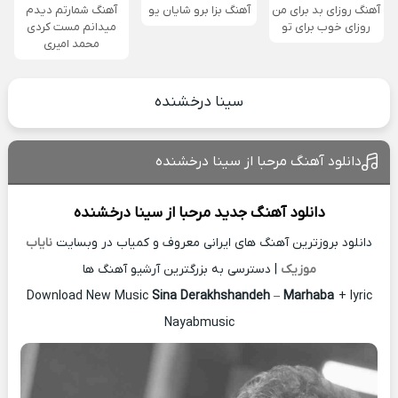
آهنگ روزای بد برای من
آهنگ بزا برو شایان یو
آهنگ شمارتم دیدم
روزای خوب برای تو
میدانم مست کردی
محمد امیری
سینا درخشنده
دانلود آهنگ مرحبا از سینا درخشنده
دانلود آهنگ جدید
مرحبا از
سینا درخشنده
دانلود بروزترین آهنگ های ایرانی معروف و کمیاب در وبسایت
نایاب
موزیک
| دسترسی به بزرگترین آرشیو آهنگ ها
Download New Music
Sina Derakhshandeh
–
Marhaba
+ lyric
Nayabmusic