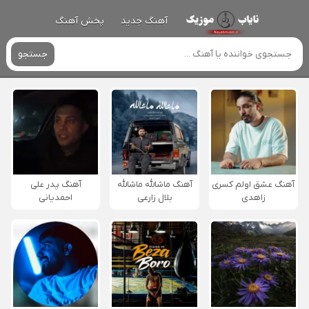
آهنگ جدید
پخش آهنگ
جستجو
آهنگ عشق اولم کسری
آهنگ ماشالله ماشالله
آهنگ پدر علی
زاهدی
بلال زارعی
احمدیانی