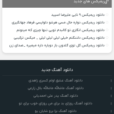
ریمیکس های جدید
دانلود ریمیکس ۹ تایی علیرضا اسپید
دانلود ریمیکس دواره حال مسی هرشو دلواپسی فرهاد جهانگیری
دانلود ریمیکس انگاری تو کالبدم تویی تنها چیزی که میتونم
دانلود ریمیکس دلتنگتم خیلی لیلی لیلی لیلی _ میکس ترکیبی
دانلود ریمیکس گل توی گلدون باز دوباره داره میمیره _صدای زن
دانلود آهنگ جدید
دانلود آهنگ عشق اولم کسری زاهدی
دانلود آهنگ ماشالله ماشالله بلال زارعی
دانلود آهنگ پدر علی احمدیانی
دانلود آهنگ روزای بد برای من روزای خوب برای تو
دانلود آهنگ بزا برو شایان یو