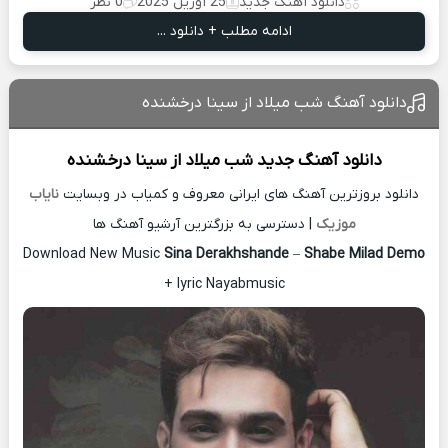
دانلود آهنگ جدید
25 آوریل 2025
0 نظر
ادامه مطلب + دانلود ...
دانلود آهنگ شب میلاد از سینا درخشنده
دانلود آهنگ جدید
شب میلاد از
سینا درخشنده
دانلود بروزترین آهنگ های ایرانی معروف و کمیاب در وبسایت
نایاب
موزیک
| دسترسی به بزرگترین آرشیو آهنگ ها
Download New Music
Sina Derakhshande
–
Shabe Milad Demo
+ lyric Nayabmusic