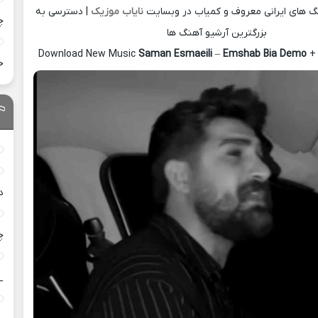
نگ های ایرانی معروف و کمیاب در وبسایت
نایاب موزیک
| دسترسی به
چ
بزرگترین آرشیو آهنگ ها
Download New Music
Saman Esmaeili
–
Emshab Bia Demo
+ 
خ
د
چ
_