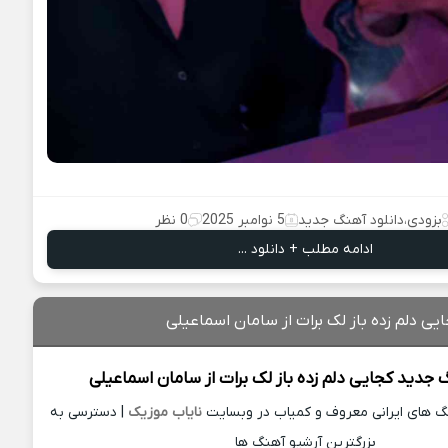
بزودی
،
دانلود آهنگ جدید
5 نوامبر 2025
0 نظر
ادامه مطلب + دانلود ...
یی دلم زده باز لک برات از سامان اسماعیلی
گ جدید
کجایی دلم زده باز لک برات از
سامان اسماعیلی
نگ های ایرانی معروف و کمیاب در وبسایت
نایاب موزیک
| دسترسی به
بزرگترین آرشیو آهنگ ها