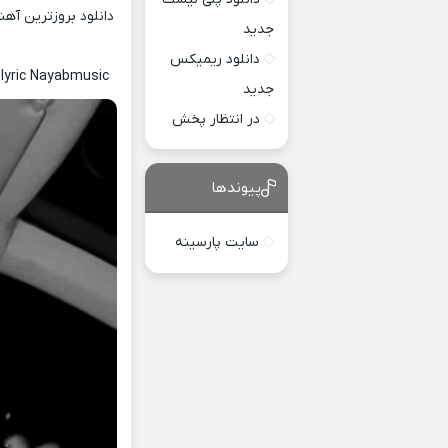
دانلود بروزترین آه
جدید
دانلود ریمیکس
lyric Nayabmusic
جدید
در انتظار پخش
پیوندها
سایت پارسینه