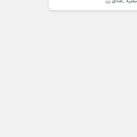
یمیره _صدای زن