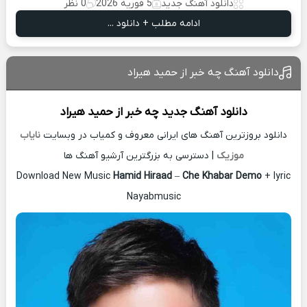
دانلود آهنگ جدید
5 فوریه 2026
0 نظر
ادامه مطلب + دانلود ...
دانلود آهنگ چه خبر از حمید هیراد
دانلود آهنگ جدید
چه خبر از
حمید هیراد
دانلود بروزترین آهنگ های ایرانی معروف و کمیاب در وبسایت
نایاب
موزیک
| دسترسی به بزرگترین آرشیو آهنگ ها
Download New Music
Hamid Hiraad
–
Che Khabar Demo
+ lyric
Nayabmusic