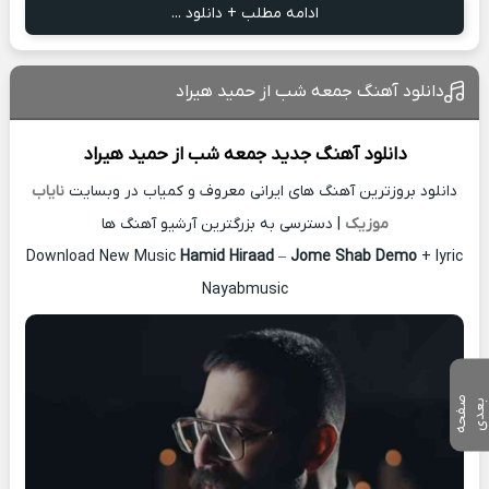
ادامه مطلب + دانلود ...
دانلود آهنگ جمعه شب از حمید هیراد
دانلود آهنگ جدید
جمعه شب از
حمید هیراد
دانلود بروزترین آهنگ های ایرانی معروف و کمیاب در وبسایت
نایاب
موزیک
| دسترسی به بزرگترین آرشیو آهنگ ها
Download New Music
Hamid Hiraad
–
Jome Shab Demo
+ lyric
Nayabmusic
ص
ف
ح
ه
ع
د
ب
ی