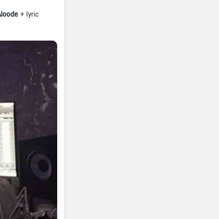
Aloode
+ lyric