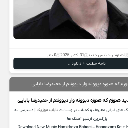
دانلود ریمیکس جدید
31 اکتبر 2025
0 نظر
ادامه مطلب + دانلود ...
زم که هنوزه دیوونه وار دیوونتم از حمیدرضا بابایی
ید
هنوزم که هنوزه دیوونه وار دیوونتم از
حمیدرضا بابایی
نگ های ایرانی معروف و کمیاب در وبسایت
نایاب موزیک
| دسترسی به
بزرگترین آرشیو آهنگ ها
Download New Music
Hamidreza Babaei
–
Hanoozam Ke
+ l