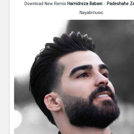
Download New Remix
Hamidreza Babaei
–
Padeshahe Z
Nayabmusic