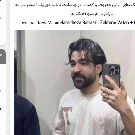
نگ های ایرانی معروف و کمیاب در وبسایت
نایاب موزیک
| دسترسی به
بزرگترین آرشیو آهنگ ها
د
Download New Music
Hamidreza Babaei
–
Zakhme Vatan
+ 
د
چ
_