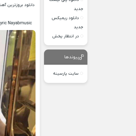
دانلود بروزترین آه
جدید
دانلود ریمیکس
lyric Nayabmusic
جدید
در انتظار پخش
پیوندها
سایت پارسینه