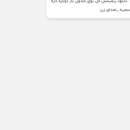
دانلود ریمیکس گل توی گلدون باز دوباره داره
یمیره _صدای زن