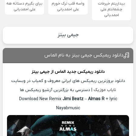
بیداریتم خیرمات
واسه قلب ترک خورم
بیای بگیرم دستاته هه
چشمانتم علی
علی احمدیانی
علی احمدیانی
احمدیانی
جیمی بیتز
دانلود ریمیکس جیمی بیتز به نام الماس
دانلود ریمیکس جدید
الماس از
جیمی بیتز
دانلود بروزترین ریمیکس های ایرانی معروف و کمیاب در وبسایت
نایاب موزیک
| دسترسی به بزرگترین آرشیو ریمیکس ها
Download New Remix
Jimi Beatz
–
Almas R
+ lyric
Nayabmusic