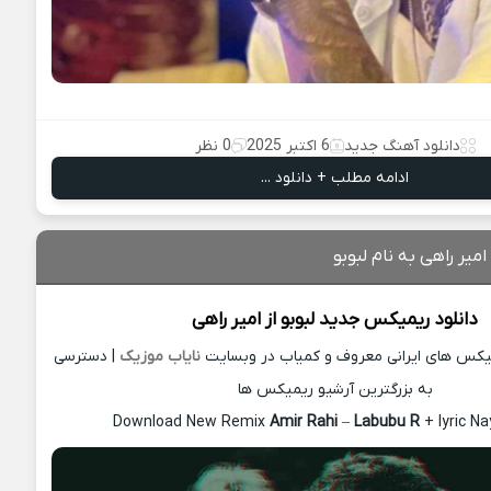
دانلود آهنگ جدید
6 اکتبر 2025
0 نظر
ادامه مطلب + دانلود ...
میر راهی به نام لبوبو
دانلود ریمیکس جدید
لبوبو از
امیر راهی
میکس های ایرانی معروف و کمیاب در وبسایت
نایاب موزیک
| دسترسی
به بزرگترین آرشیو ریمیکس ها
Download New Remix
Amir Rahi
–
Labubu R
+ lyric N