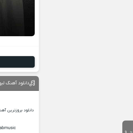
دانلود آهنگ لبوب
دانلود بروزترین آه
yabmusic