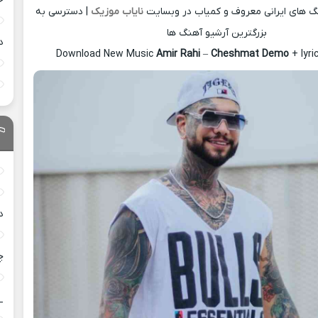
نگ های ایرانی معروف و کمیاب در وبسایت
نایاب موزیک
| دسترسی به
بزرگترین آرشیو آهنگ ها
د
Download New Music
Amir Rahi
–
Cheshmat Demo
+ lyr
د
چ
_