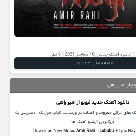
دانلود آهنگ جدید
10 دسامبر 2025
0 نظر
ادامه مطلب + دانلود ...
و از امیر راهی
دانلود آهنگ جدید
لبوبو از
امیر راهی
نگ های ایرانی معروف و کمیاب در وبسایت
نایاب موزیک
| دسترسی به
بزرگترین آرشیو آهنگ ها
Download New Music
Amir Rahi
–
Labubu
+ lyric Na