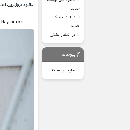
دانلود بروزترین آه
جدید
دانلود ریمیکس
ic Nayabmusic
جدید
در انتظار پخش
پیوندها
سایت پارسینه