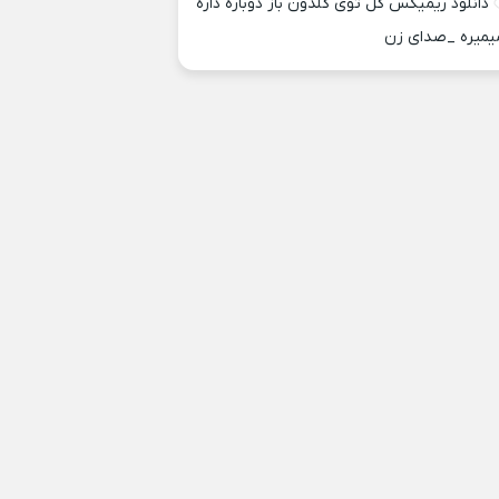
دانلود ریمیکس گل توی گلدون باز دوباره داره
یمیره _صدای زن