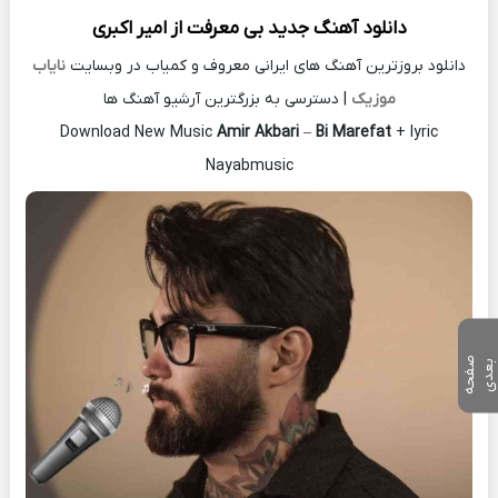
دانلود آهنگ جدید
بی معرفت از
امیر اکبری
دانلود بروزترین آهنگ های ایرانی معروف و کمیاب در وبسایت
نایاب
موزیک
| دسترسی به بزرگترین آرشیو آهنگ ها
Download New Music
Amir Akbari
–
Bi Marefat
+ lyric
Nayabmusic
ص
ف
ح
ه
ع
د
ب
ی