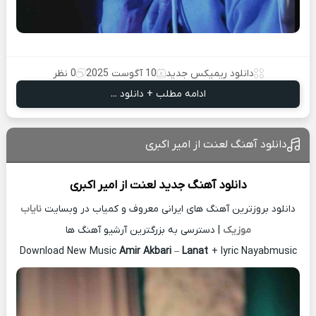
دانلود ریمیکس جدید
10 آگوست 2025
0 نظر
ادامه مطلب + دانلود ...
دانلود آهنگ لعنت از امیر اکبری
دانلود آهنگ جدید
لعنت از
امیر اکبری
دانلود بروزترین آهنگ های ایرانی معروف و کمیاب در وبسایت
نایاب
موزیک
| دسترسی به بزرگترین آرشیو آهنگ ها
Download New Music
Amir Akbari
–
Lanat
+ lyric Nayabmusic