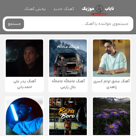
آهنگ جدید
پخش آهنگ
جستجو
آهنگ عشق اولم کسری
آهنگ ماشالله ماشالله
آهنگ پدر علی
زاهدی
بلال زارعی
احمدیانی