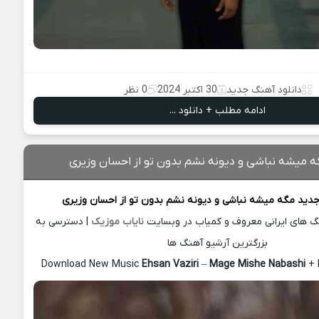
دانلود آهنگ جدید
30 اکتبر 2024
0 نظر
ادامه مطلب + دانلود ...
ه میشه نباشی و دیونه نشم بدون تو از احسان وزیری
جدید
مگه میشه نباشی و دیونه نشم بدون تو از
احسان وزیری
نگ های ایرانی معروف و کمیاب در وبسایت
نایاب موزیک
| دسترسی به
بزرگترین آرشیو آهنگ ها
Download New Music
Ehsan Vaziri
–
Mage Mishe Nabashi
+ 