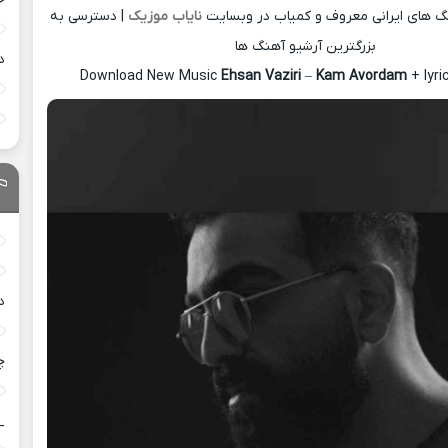
نگ های ایرانی معروف و کمیاب در وبسایت
نایاب موزیک
| دسترسی به
بزرگترین آرشیو آهنگ ها
د
Download New Music
Ehsan Vaziri
–
Kam Avordam
+ lyr
د
چ
_