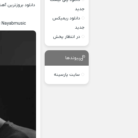
دانلود بروزترین آه
جدید
دانلود ریمیکس
ic Nayabmusic
جدید
در انتظار پخش
پیوندها
سایت پارسینه