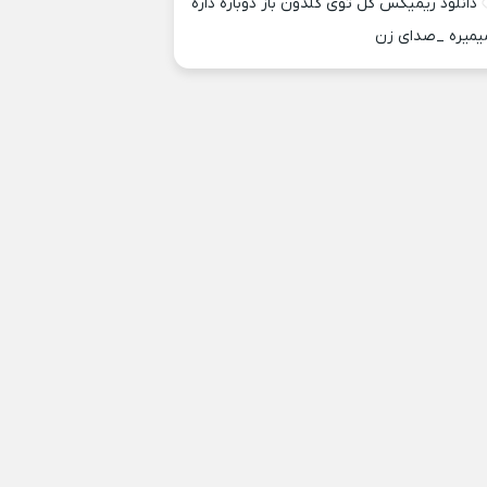
دانلود ریمیکس گل توی گلدون باز دوباره داره
یمیره _صدای زن