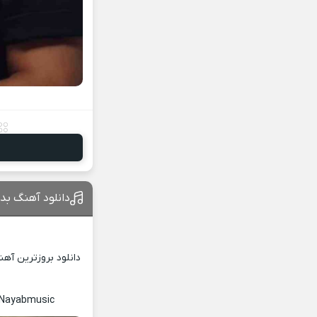
دانلود آهنگ بد
دانلود بروزترین آه
c Nayabmusic