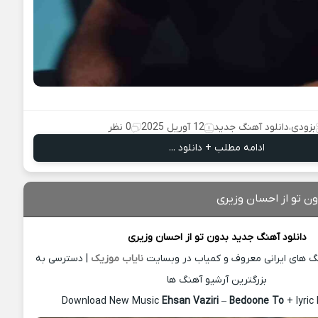
بزودی
،
دانلود آهنگ جدید
12 آوریل 2025
0 نظر
ادامه مطلب + دانلود ...
ون تو از احسان وزیری
دانلود آهنگ جدید
بدون تو از
احسان وزیری
نگ های ایرانی معروف و کمیاب در وبسایت
نایاب موزیک
| دسترسی به
بزرگترین آرشیو آهنگ ها
Download New Music
Ehsan Vaziri
–
Bedoone To
+ lyri