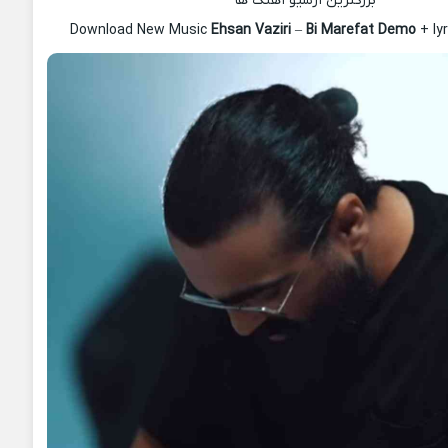
بزرگترین آرشیو آهنگ ها
Download New Music
Ehsan Vaziri
–
Bi Marefat Demo
+ ly