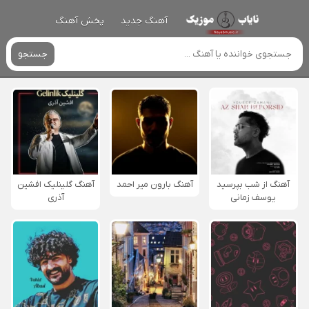
آهنگ جدید
پخش آهنگ
جستجو
آهنگ از شب بپرسید
آهنگ بارون میر احمد
آهنگ گلینلیک افشین
یوسف زمانی
آذری