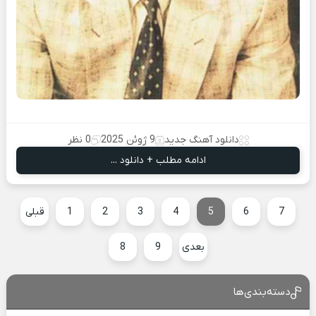
دانلود آهنگ جدید
9 ژوئن 2025
0 نظر
ادامه مطلب + دانلود ...
7
6
5
4
3
2
1
قبلی
بعدی
9
8
دسته‌بندی‌ها