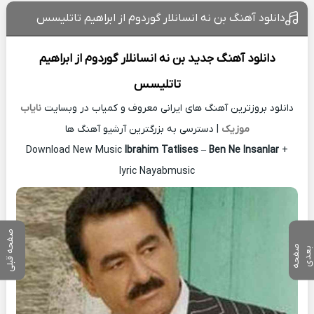
دانلود آهنگ بن نه انسانلار گوردوم از ابراهیم تاتلیسس
دانلود آهنگ جدید
بن نه انسانلار گوردوم از
ابراهیم
تاتلیسس
دانلود بروزترین آهنگ های ایرانی معروف و کمیاب در وبسایت
نایاب
موزیک
| دسترسی به بزرگترین آرشیو آهنگ ها
Download New Music
Ibrahim Tatlises
–
Ben Ne Insanlar
+
lyric Nayabmusic
صفحه قبلی
ص
ف
ح
ه
ع
د
ب
ی