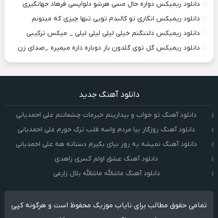
دانلود ریمیکس دواره حال مسی هرشو دلواپسی فرهاد جهانگیری
دانلود ریمیکس انگاری تو کالبدم تویی تنها چیزی که میتونم
دانلود ریمیکس دلتنگتم خیلی لیلی لیلی لیلی _ میکس ترکیبی
دانلود ریمیکس گل توی گلدون باز دوباره داره میمیره _صدای زن
دانلود آهنگ جدید
دانلود آهنگ تو خواب و بیداریتم خیرمات چشمانتم علی احمدیانی
دانلود آهنگ روزگار بیا مردم واسه قلب ترک خورم علی احمدیانی
دانلود آهنگ نمیشه یه روز بیای بگیرم دستاته هه علی احمدیانی
دانلود آهنگ عشق اولم کسری زاهدی
دانلود آهنگ ماشالله ماشالله بلال زارعی
تمامی حقوق مطالب برای نایاب موزیک محفوظ است و هرگونه کپی