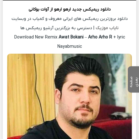
دانلود ریمیکس جدید
ارهو ارهو از
آوات بوکانی
دانلود بروزترین ریمیکس های ایرانی معروف و کمیاب در وبسایت
نایاب موزیک
| دسترسی به بزرگترین آرشیو ریمیکس ها
Download New Remix
Awat Bokani
–
Arho Arho R
+ lyric
Nayabmusic
ص
ف
ح
ه
ع
د
ب
ی