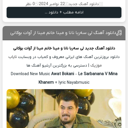
دانلود آهنگ جدید
22 نوامبر 2024
0 نظر
ادامه مطلب + دانلود ...
دانلود آهنگ لی سه‌ربا نانا و مینا خانم مینا از آوات بوکانی
دانلود آهنگ جدید
لی سه‌ربا نانا و مینا خانم مینا از
آوات بوکانی
دانلود بروزترین آهنگ های ایرانی معروف و کمیاب در وبسایت
نایاب
موزیک
| دسترسی به بزرگترین آرشیو آهنگ ها
Download New Music
Awat Bokani
–
Le Sarbanana V Mina
Khanem
+ lyric Nayabmusic