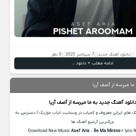
دانلود آهنگ جدید
7 سپتامبر 2025
0 نظر
ادامه مطلب + دانلود ...
ما میرسه از آصف آریا
انلود آهنگ جدید
به ما میرسه از
آصف آریا
نگ های ایرانی معروف و کمیاب در وبسایت
نایاب موزیک
| دسترسی به
بزرگترین آرشیو آهنگ ها
Download New Music
Asef Aria
–
Be Ma Mirese
+ lyric