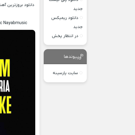
دانلود بروزترین آه
جدید
دانلود ریمیکس
ric Nayabmusic
جدید
در انتظار پخش
پیوندها
سایت پارسینه