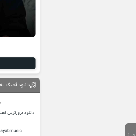
دانلود آهنگ به 
د
دانلود بروزترین آه
 Nayabmusic