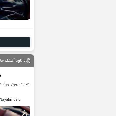
دانلود آهنگ حا
د
دانلود بروزترین آه
c Nayabmusic