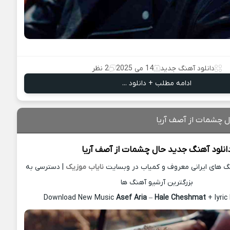
دانلود آهنگ جدید
14 می 2025
2 نظر
ادامه مطلب + دانلود ...
ل چشمات از آصف آریا
انلود آهنگ جدید
حال چشمات از
آصف آریا
نگ های ایرانی معروف و کمیاب در وبسایت
نایاب موزیک
| دسترسی به
بزرگترین آرشیو آهنگ ها
Download New Music
Asef Aria
–
Hale Cheshmat
+ lyri