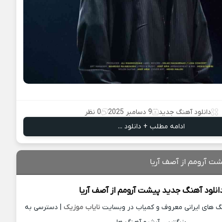
دانلود آهنگ جدید
9 دسامبر 2025
0 نظر
ادامه مطلب + دانلود ...
شت آرومم از آصف آریا
انلود آهنگ جدید
پیشت آرومم از
آصف آریا
نگ های ایرانی معروف و کمیاب در وبسایت
نایاب موزیک
| دسترسی به