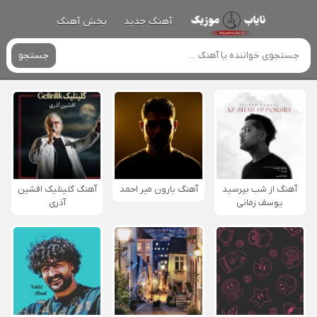
آهنگ جدید
پخش آهنگ
جستجو
آهنگ از شب بپرسید
آهنگ بارون میر احمد
آهنگ گلینلیک افشین
یوسف زمانی
آذری