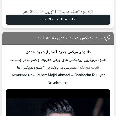
دانلود آهنگ جدید
14 آوریل 2024
0 نظر
ادامه مطلب + دانلود ...
دانلود ریمیکس مجید احمدی به نام قلندر
دانلود ریمیکس جدید
قلندر از
مجید احمدی
دانلود بروزترین ریمیکس های ایرانی معروف و کمیاب در وبسایت
نایاب موزیک
| دسترسی به بزرگترین آرشیو ریمیکس ها
Download New Remix
Majid Ahmadi
–
Ghalandar R
+ lyric
Nayabmusic