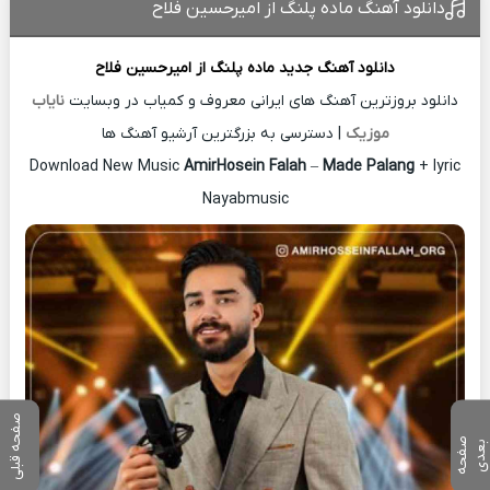
دانلود آهنگ ماده پلنگ از امیرحسین فلاح
دانلود آهنگ جدید
ماده پلنگ از
امیرحسین فلاح
دانلود بروزترین آهنگ های ایرانی معروف و کمیاب در وبسایت
نایاب
موزیک
| دسترسی به بزرگترین آرشیو آهنگ ها
Download New Music
AmirHosein Falah
–
Made Palang
+ lyric
Nayabmusic
صفحه قبلی
ص
ف
ح
ه
ع
د
ب
ی