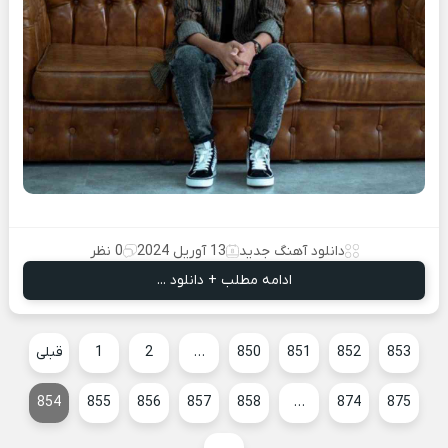
دانلود آهنگ جدید
13 آوریل 2024
0 نظر
ادامه مطلب + دانلود ...
853
852
851
850
…
2
1
قبلی
854
855
856
857
858
…
874
875