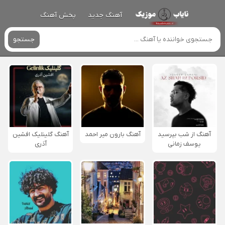
آهنگ جدید
پخش آهنگ
جستجو
آهنگ از شب بپرسید
آهنگ بارون میر احمد
آهنگ گلینلیک افشین
یوسف زمانی
آذری