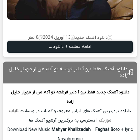
دانلود آهنگ جدید
13 آوریل 2024
0 نظر
ادامه مطلب + دانلود ...
دانلود آهنگ فقط برو آ دلبر فرشته تو آدم من از مهیار خلیل
زاده
دانلود آهنگ جدید
فقط برو آ دلبر فرشته تو آدم من از
مهیار خلیل
زاده
دانلود بروزترین آهنگ های ایرانی معروف و کمیاب در وبسایت
نایاب
موزیک
| دسترسی به بزرگترین آرشیو آهنگ ها
Download New Music
Mahyar Khalilzadeh
–
Faghat Boro
+ lyric
Nayabmusic