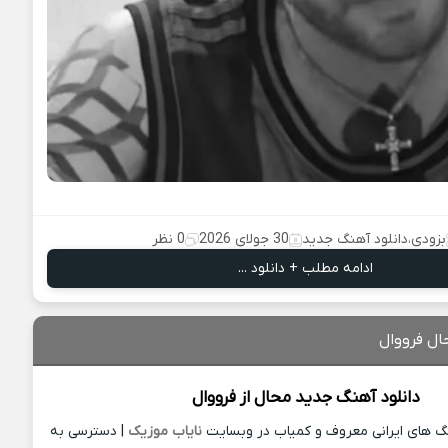
بزودی
،
دانلود آهنگ جدید
30 جولای 2026
0 نظر
ادامه مطلب + دانلود ...
ال فرووال
دانلود آهنگ جدید
محال از
فرووال
نگ های ایرانی معروف و کمیاب در وبسایت
نایاب موزیک
| دسترسی به