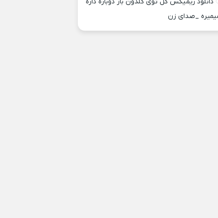
دانلود ریمیکس گل توی گلدون باز دوباره داره
یمیره _صدای زن