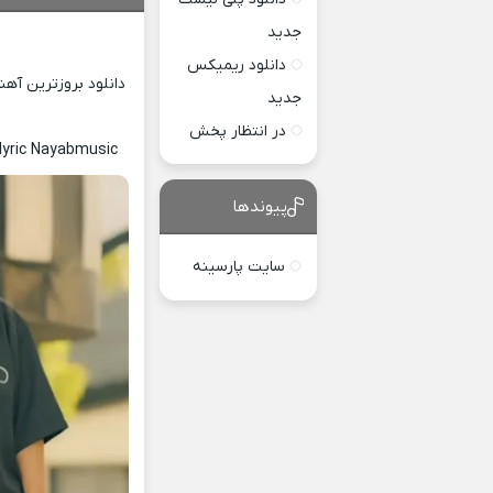
جدید
دانلود ریمیکس
دانلود بروزترین آه
جدید
در انتظار پخش
lyric Nayabmusic
پیوندها
سایت پارسینه