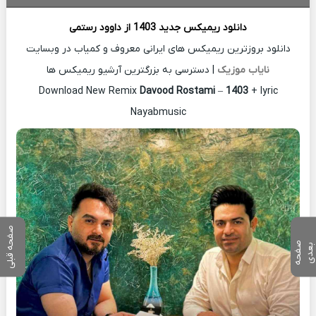
دانلود ریمیکس جدید
1403 از
داوود رستمی
دانلود بروزترین ریمیکس های ایرانی معروف و کمیاب در وبسایت
نایاب موزیک
| دسترسی به بزرگترین آرشیو ریمیکس ها
Download New Remix
Davood Rostami
–
1403
+ lyric
Nayabmusic
صفحه قبلی
ص
ف
ح
ه
ع
د
ب
ی