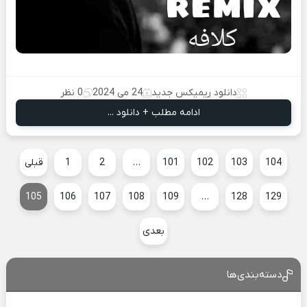
دانلود ریمیکس جدید
24 می 2024
0 نظر
ادامه مطلب + دانلود ...
104
103
102
101
…
2
1
قبلی
105
106
107
108
109
…
128
129
بعدی
دسته‌بندی‌ها