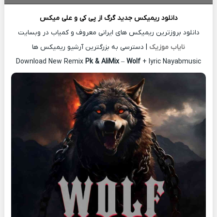
دانلود ریمیکس جدید
گرگ از
پی کی و علی میکس
دانلود بروزترین ریمیکس های ایرانی معروف و کمیاب در وبسایت
نایاب موزیک
| دسترسی به بزرگترین آرشیو ریمیکس ها
Download New Remix
Pk & AliMix
–
Wolf
+ lyric Nayabmusic