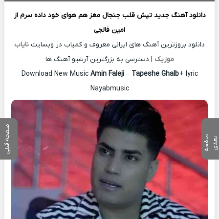
دانلود آهنگ جدید
تپش قلب جنجال مغز هم هوای خود داده سرم از
امین فالجی
دانلود بروزترین آهنگ های ایرانی معروف و کمیاب در وبسایت
نایاب
موزیک
| دسترسی به بزرگترین آرشیو آهنگ ها
Download New Music
Amin Faleji
–
Tapeshe Ghalb
+ lyric
Nayabmusic
صفحه قبلی
ص
ف
ح
ه
ع
د
ب
ی