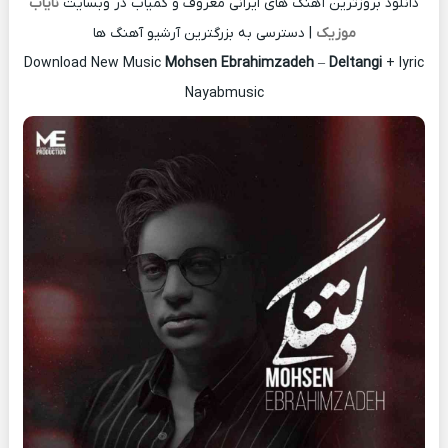
دانلود بروزترین آهنگ های ایرانی معروف و کمیاب در وبسایت
نایاب
موزیک
| دسترسی به بزرگترین آرشیو آهنگ ها
Download New Music
Mohsen Ebrahimzadeh
–
Deltangi
+ lyric
Nayabmusic