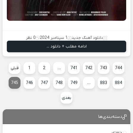
دانلود آهنگ جدید
1 سپتامبر 2024
0 نظر
ادامه مطلب + دانلود ...
744
743
742
741
…
2
1
قبلی
745
746
747
748
749
…
883
884
بعدی
دسته‌بندی‌ها
بزودی