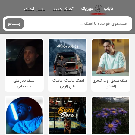
آهنگ جدید
پخش آهنگ
جستجو
آهنگ عشق اولم کسری
آهنگ ماشالله ماشالله
آهنگ پدر علی
زاهدی
بلال زارعی
احمدیانی