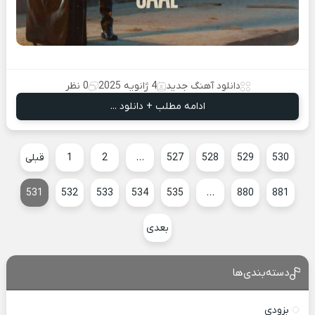
دانلود آهنگ جدید
4 ژانویه 2025
0 نظر
ادامه مطلب + دانلود ...
530
529
528
527
…
2
1
قبلی
531
532
533
534
535
…
880
881
بعدی
دسته‌بندی‌ها
بزودی