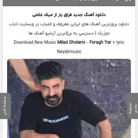
دانلود آهنگ جدید
فراق یار از
میلاد غلامی
دانلود بروزترین آهنگ های ایرانی معروف و کمیاب در وبسایت
نایاب
موزیک
| دسترسی به بزرگترین آرشیو آهنگ ها
Download New Music
Milad Gholami
–
Feragh Yar
+ lyric
Nayabmusic
صفحه قبلی
ص
ف
ح
ه
ع
د
ب
ی