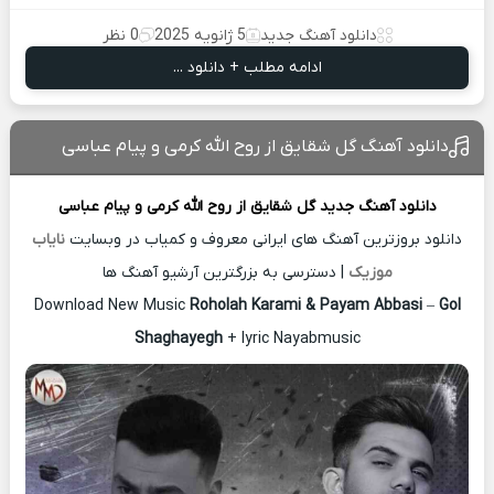
دانلود آهنگ جدید
5 ژانویه 2025
0 نظر
ادامه مطلب + دانلود ...
دانلود آهنگ گل شقایق از روح الله کرمی و پیام عباسی
دانلود آهنگ جدید
گل شقایق از
روح الله کرمی و پیام عباسی
دانلود بروزترین آهنگ های ایرانی معروف و کمیاب در وبسایت
نایاب
موزیک
| دسترسی به بزرگترین آرشیو آهنگ ها
Download New Music
Roholah Karami & Payam Abbasi
–
Gol
Shaghayegh
+ lyric Nayabmusic