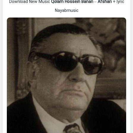
Download New Music
Qolam Hossein Banan
–
Afshari
+ lyric
Nayabmusic