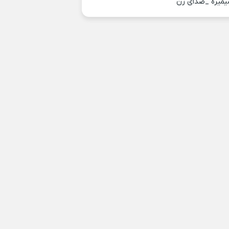
یمیره _صدای زن