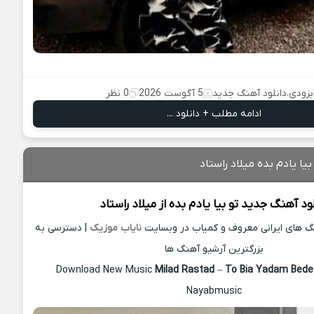
بزودی
،
دانلود آهنگ جدید
5 آگوست 2026
0 نظر
ادامه مطلب + دانلود ...
یا یادم بده میلاد راستاد
لود آهنگ جدید
تو بیا یادم بده از
میلاد راستاد
نگ های ایرانی معروف و کمیاب در وبسایت
نایاب موزیک
| دسترسی به
بزرگترین آرشیو آهنگ ها
Download New Music
Milad Rastad
–
To Bia Yadam Bed
Nayabmusic