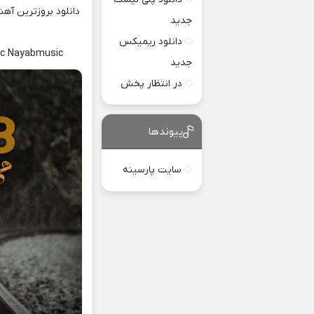
دانلود بروزترین آه
جدید
دانلود ریمیکس
ric Nayabmusic
جدید
در انتظار پخش
پیوندها
سایت پارسینه