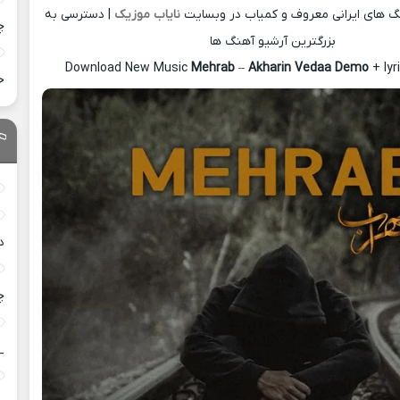
نگ های ایرانی معروف و کمیاب در وبسایت
نایاب موزیک
| دسترسی به
چ
بزرگترین آرشیو آهنگ ها
Download New Music
Mehrab
–
Akharin Vedaa Demo
+ ly
خ
د
چ
_