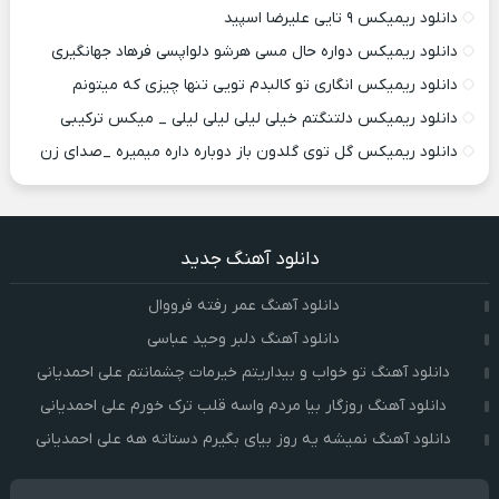
دانلود ریمیکس ۹ تایی علیرضا اسپید
دانلود ریمیکس دواره حال مسی هرشو دلواپسی فرهاد جهانگیری
دانلود ریمیکس انگاری تو کالبدم تویی تنها چیزی که میتونم
دانلود ریمیکس دلتنگتم خیلی لیلی لیلی لیلی _ میکس ترکیبی
دانلود ریمیکس گل توی گلدون باز دوباره داره میمیره _صدای زن
دانلود آهنگ جدید
دانلود آهنگ عمر رفته فرووال
دانلود آهنگ دلبر وحید عباسی
دانلود آهنگ تو خواب و بیداریتم خیرمات چشمانتم علی احمدیانی
دانلود آهنگ روزگار بیا مردم واسه قلب ترک خورم علی احمدیانی
دانلود آهنگ نمیشه یه روز بیای بگیرم دستاته هه علی احمدیانی