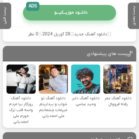
ADS
پست بعدی
پست قبلی
دانلــود موزیــکیـــو
دانلود آهنگ جدید
28 آوریل 2024
0 نظر
پست های پیشنهادی
دانلود آهنگ عمر
دانلود آهنگ دلبر
دانلود آهنگ تو
دانلود آهنگ
رفته فرووال
وحید عباسی
خواب و بیداریتم
روزگار بیا مردم
خیرمات چشمانتم
واسه قلب ترک
علی احمدیانی
خورم علی
احمدیانی