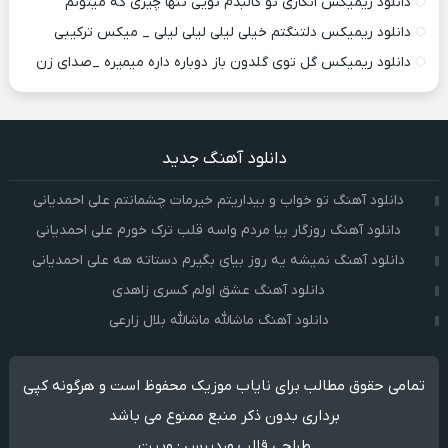
دانلود ریمیکس انگاری تو کالبدم تویی تنها چیزی که میتونم
دانلود ریمیکس دلتنگتم خیلی لیلی لیلی لیلی _ میکس ترکیبی
دانلود ریمیکس گل توی گلدون باز دوباره داره میمیره _صدای زن
دانلود آهنگ جدید
دانلود آهنگ تو خواب و بیداریتم خیرمات چشمانتم علی احمدیانی
دانلود آهنگ روزگار بیا مردم واسه قلب ترک خورم علی احمدیانی
دانلود آهنگ نمیشه یه روز بیای بگیرم دستاته هه علی احمدیانی
دانلود آهنگ عشق اولم کسری زاهدی
دانلود آهنگ ماشالله ماشالله بلال زارعی
تمامی حقوق مطالب برای نایاب موزیک محفوظ است و هرگونه کپی
برداری بدون ذکر منبع ممنوع می باشد
طراحی قالب وردپرس
:
وبیت