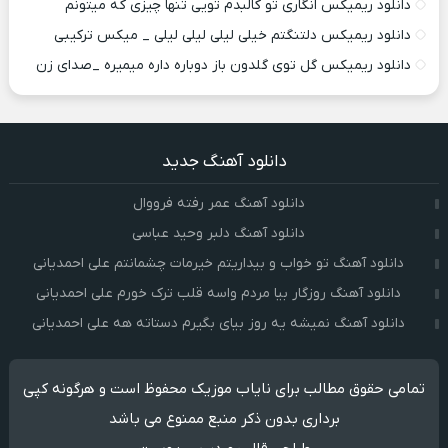
دانلود ریمیکس انگاری تو کالبدم تویی تنها چیزی که میتونم
دانلود ریمیکس دلتنگتم خیلی لیلی لیلی لیلی _ میکس ترکیبی
دانلود ریمیکس گل توی گلدون باز دوباره داره میمیره _صدای زن
دانلود آهنگ جدید
دانلود آهنگ عمر رفته فرووال
دانلود آهنگ دلبر وحید عباسی
دانلود آهنگ تو خواب و بیداریتم خیرمات چشمانتم علی احمدیانی
دانلود آهنگ روزگار بیا مردم واسه قلب ترک خورم علی احمدیانی
دانلود آهنگ نمیشه یه روز بیای بگیرم دستاته هه علی احمدیانی
تمامی حقوق مطالب برای نایاب موزیک محفوظ است و هرگونه کپی
برداری بدون ذکر منبع ممنوع می باشد