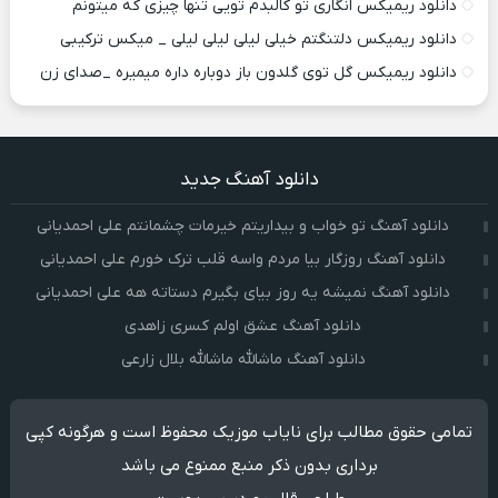
دانلود ریمیکس انگاری تو کالبدم تویی تنها چیزی که میتونم
دانلود ریمیکس دلتنگتم خیلی لیلی لیلی لیلی _ میکس ترکیبی
دانلود ریمیکس گل توی گلدون باز دوباره داره میمیره _صدای زن
دانلود آهنگ جدید
دانلود آهنگ تو خواب و بیداریتم خیرمات چشمانتم علی احمدیانی
دانلود آهنگ روزگار بیا مردم واسه قلب ترک خورم علی احمدیانی
دانلود آهنگ نمیشه یه روز بیای بگیرم دستاته هه علی احمدیانی
دانلود آهنگ عشق اولم کسری زاهدی
دانلود آهنگ ماشالله ماشالله بلال زارعی
تمامی حقوق مطالب برای نایاب موزیک محفوظ است و هرگونه کپی
برداری بدون ذکر منبع ممنوع می باشد