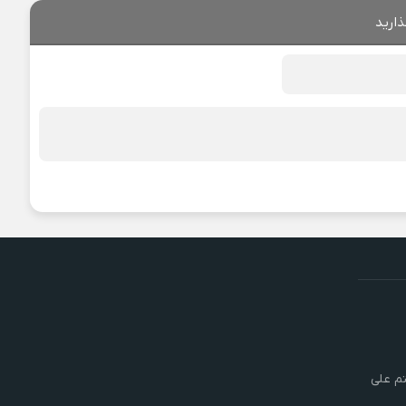
ذارید
تم علی