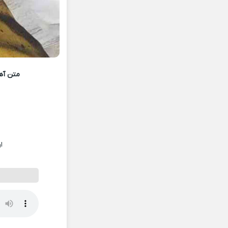
متن آه
ا