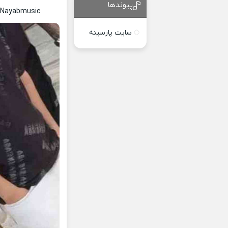
پیوندها
c Nayabmusic
سایت پارسینه