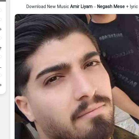
Download New Music
Amir Liyam
–
Negash Mese
+ lyri
د
چ
_
م