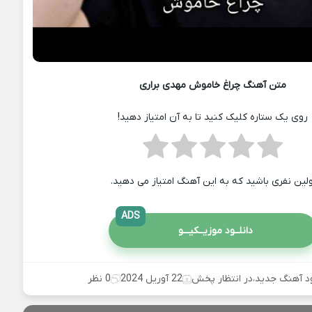
متن آهنگ چراغ خاموش مهدی براری
روی یک ستاره کلیک کنید تا به آن امتیاز دهید!
ولین نفری باشید که به این آهنگ امتیاز می دهید.
ADS
دانلــود موزیــکیـــو
ود آهنگ جدید
،
در انتظار پخش
22 آوریل 2024
0 نظر