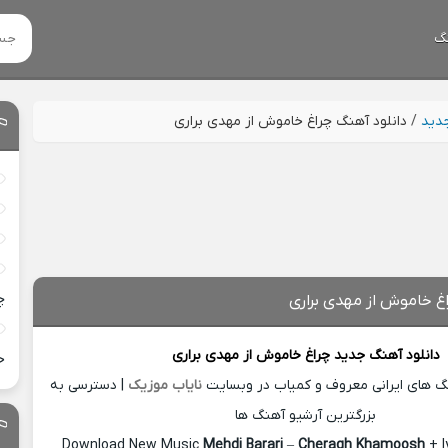
گ
جدید
/
دانلود آهنگ چراغ خاموش از مهدی براری
چ
اغ خاموش از مهدی براری
دانلود آهنگ جدید
چراغ خاموش از
مهدی براری
خ
نگ های ایرانی معروف و کمیاب در وبسایت
نایاب موزیک
| دسترسی به
بزرگترین آرشیو آهنگ ها
Download New Music
Mehdi Barari
–
Cheragh Khamoosh
+ l