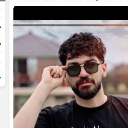
د
چ
_
م