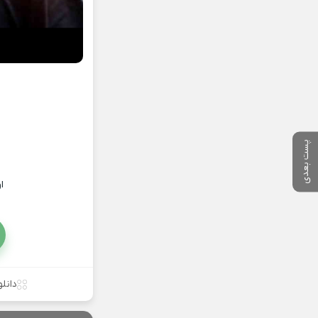
پست بعدی
ا
دانل