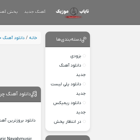
آهنگ جدید
پخش آهن
خانه
/
دانلود آهنگ 
دسته‌بندی‌ها
بزودی
دانلود آهنگ
جدید
دانلود پلی لیست
جدید
دانلود آهنگ چر
دانلود ریمیکس
جدید
دانلود بروزترین آه
در انتظار پخش
yric Nayabmusic