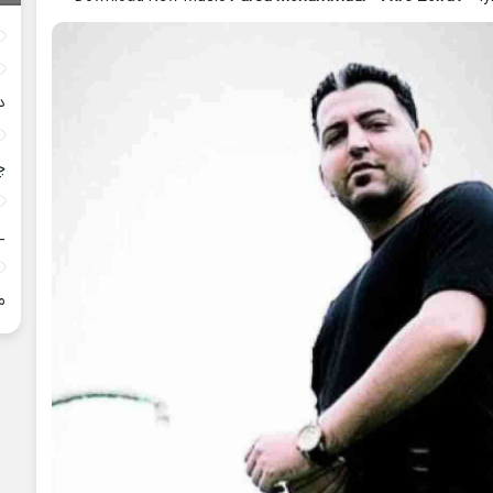
د
چ
_
م