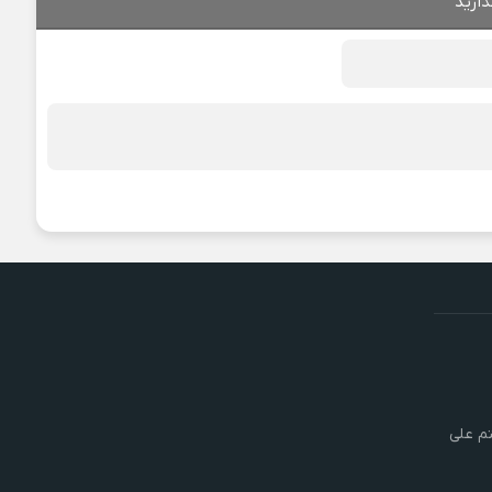
ذارید
تم علی