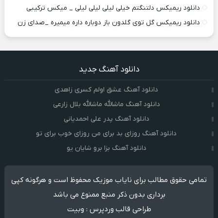
دانلود ریمیکس دلتنگتم خیلی لیلی لیلی لیلی _ میکس ترکیبی
دانلود ریمیکس گل توی گلدون باز دوباره داره میمیره _صدای زن
دانلود آهنگ جدید
دانلود آهنگ عشق اولم کسری زاهدی
دانلود آهنگ ماشالله ماشالله بلال زارعی
دانلود آهنگ پدر علی احمدیانی
دانلود آهنگ روزای بد برای من روزای خوب برای تو
دانلود آهنگ بزا برو شایان یو
تمامی حقوق مطالب برای نایاب موزیک محفوظ است و هرگونه کپی
برداری بدون ذکر منبع ممنوع می باشد
طراحی قالب وردپرس
:
وبیت