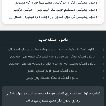
دانلود ریمیکس انگاری تو کالبدم تویی تنها چیزی که میتونم
دانلود ریمیکس دلتنگتم خیلی لیلی لیلی لیلی _ میکس ترکیبی
دانلود ریمیکس گل توی گلدون باز دوباره داره میمیره _صدای زن
دانلود آهنگ جدید
دانلود آهنگ تو خواب و بیداریتم خیرمات چشمانتم علی احمدیانی
دانلود آهنگ روزگار بیا مردم واسه قلب ترک خورم علی احمدیانی
دانلود آهنگ نمیشه یه روز بیای بگیرم دستاته هه علی احمدیانی
دانلود آهنگ عشق اولم کسری زاهدی
دانلود آهنگ ماشالله ماشالله بلال زارعی
تمامی حقوق مطالب برای نایاب موزیک محفوظ است و هرگونه کپی
برداری بدون ذکر منبع ممنوع می باشد