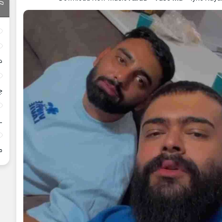
د
چ
_
م