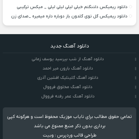
دانلود ریمیکس دلتنگتم خیلی لیلی لیلی لیلی _ میکس ترکیبی
دانلود ریمیکس گل توی گلدون باز دوباره داره میمیره _صدای زن
دانلود آهنگ جدید
دانلود آهنگ از شب بپرسید یوسف زمانی
دانلود آهنگ بارون میر احمد
دانلود آهنگ گلینلیک افشین آذری
دانلود آهنگ مخلوق فرووال
دانلود آهنگ عمر رفته فرووال
تمامی حقوق مطالب برای نایاب موزیک محفوظ است و هرگونه کپی
برداری بدون ذکر منبع ممنوع می باشد
طراحی قالب وردپرس
:
وبیت