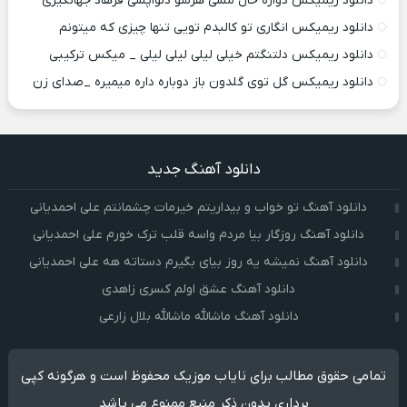
دانلود ریمیکس دواره حال مسی هرشو دلواپسی فرهاد جهانگیری
دانلود ریمیکس انگاری تو کالبدم تویی تنها چیزی که میتونم
دانلود ریمیکس دلتنگتم خیلی لیلی لیلی لیلی _ میکس ترکیبی
دانلود ریمیکس گل توی گلدون باز دوباره داره میمیره _صدای زن
دانلود آهنگ جدید
دانلود آهنگ تو خواب و بیداریتم خیرمات چشمانتم علی احمدیانی
دانلود آهنگ روزگار بیا مردم واسه قلب ترک خورم علی احمدیانی
دانلود آهنگ نمیشه یه روز بیای بگیرم دستاته هه علی احمدیانی
دانلود آهنگ عشق اولم کسری زاهدی
دانلود آهنگ ماشالله ماشالله بلال زارعی
تمامی حقوق مطالب برای نایاب موزیک محفوظ است و هرگونه کپی
برداری بدون ذکر منبع ممنوع می باشد