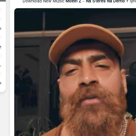
Download New Music
Moein Z
–
Na Steres Na Demo
+ lyr
د
چ
_
م