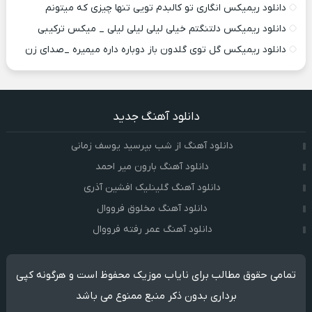
دانلود ریمیکس انگاری تو کالبدم تویی تنها چیزی که میتونم
دانلود ریمیکس دلتنگتم خیلی لیلی لیلی لیلی _ میکس ترکیبی
دانلود ریمیکس گل توی گلدون باز دوباره داره میمیره _صدای زن
دانلود آهنگ جدید
دانلود آهنگ از شب بپرسید یوسف زمانی
دانلود آهنگ بارون میر احمد
دانلود آهنگ گلینلیک افشین آذری
دانلود آهنگ مخلوق فرووال
دانلود آهنگ عمر رفته فرووال
تمامی حقوق مطالب برای نایاب موزیک محفوظ است و هرگونه کپی
برداری بدون ذکر منبع ممنوع می باشد