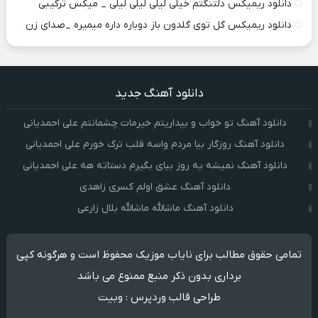
دانلود ریمیکس دلتنگتم خیلی لیلی لیلی لیلی _ میکس ترکیبی
دانلود ریمیکس گل توی گلدون باز دوباره داره میمیره _صدای زن
دانلود آهنگ جدید
دانلود آهنگ تو خواب و بیداریتم خیرمات چشمانتم علی احمدیانی
دانلود آهنگ روزگار بیا مردم واسه قلب ترک خورم علی احمدیانی
دانلود آهنگ نمیشه یه روز بیای بگیرم دستاته هه علی احمدیانی
دانلود آهنگ عشق اولم کسری زاهدی
دانلود آهنگ ماشالله ماشالله بلال زارعی
تمامی حقوق مطالب برای نایاب موزیک محفوظ است و هرگونه کپی
برداری بدون ذکر منبع ممنوع می باشد
طراحی قالب وردپرس
:
وبیت