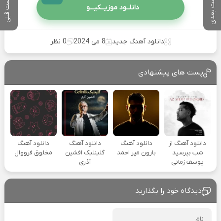
پست بعدی
پست قبلی
دانلــود موزیــکیـــو
دانلود آهنگ جدید
8 می 2024
0 نظر
پست های پیشنهادی
دانلود آهنگ از
دانلود آهنگ
دانلود آهنگ
دانلود آهنگ
شب بپرسید
بارون میر احمد
گلینلیک افشین
مخلوق فرووال
یوسف زمانی
آذری
دیدگاه خود را بگذارید