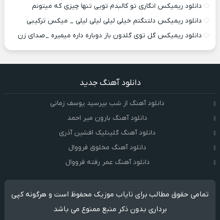
دانلود ریمیکس انگاری تو کالبدم تویی تنها چیزی که میتونم
دانلود ریمیکس دلتنگتم خیلی لیلی لیلی لیلی _ میکس ترکیبی
دانلود ریمیکس گل توی گلدون باز دوباره داره میمیره _صدای زن
دانلود آهنگ جدید
دانلود آهنگ از شب بپرسید یوسف زمانی
دانلود آهنگ بارون میر احمد
دانلود آهنگ گلینلیک افشین آذری
دانلود آهنگ مخلوق فرووال
دانلود آهنگ عمر رفته فرووال
تمامی حقوق مطالب برای نایاب موزیک محفوظ است و هرگونه کپی
برداری بدون ذکر منبع ممنوع می باشد