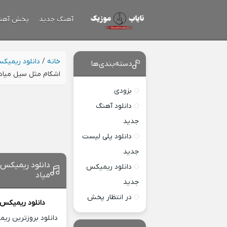
آهنگ جدید
پخش آهن
خانه
/
دانلود ریمیک
دسته‌بندی‌ها
اﺷﻜﺎم ﻣﺜﻞ ﺳﻴﻞ ﻣﻴﺎد
بزودی
دانلود آهنگ
جدید
دانلود پلی لیست
جدید
دانلود ریمیکس
دانلود ریمیکس
ﻣﻴﺎد
جدید
در انتظار پخش
دانلود ریمیکس
دانلود بروزترین ری