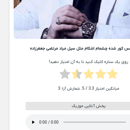
س ﻛﻮر ﺷﺪه ﭼﺸﻤﺎم اﺷﻜﺎم ﻣﺜﻞ ﺳﻴﻞ ﻣﻴﺎد مرتضی جعفرزاده
روی یک ستاره کلیک کنید تا به آن امتیاز دهید!
میانگین امتیاز
3.3
/ 5. شمارش آرا:
3
پخش آنلاین موزیک