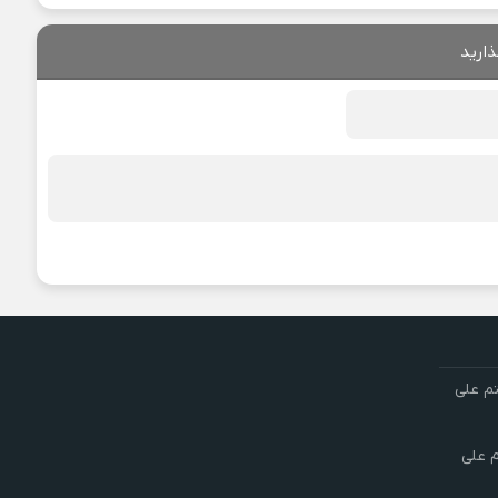
ذارید
تم علی
م علی