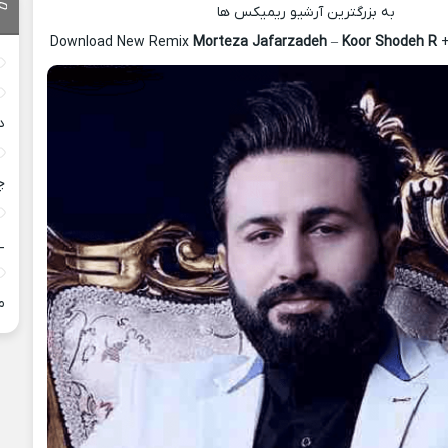
به بزرگترین آرشیو ریمیکس ها
Download New Remix
Morteza Jafarzadeh
–
Koor Shodeh R
+
د
چ
_
م