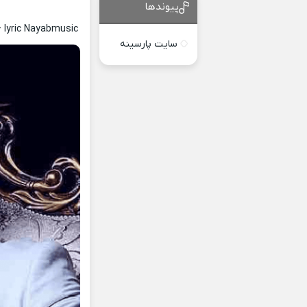
پیوندها
 lyric Nayabmusic
سایت پارسینه