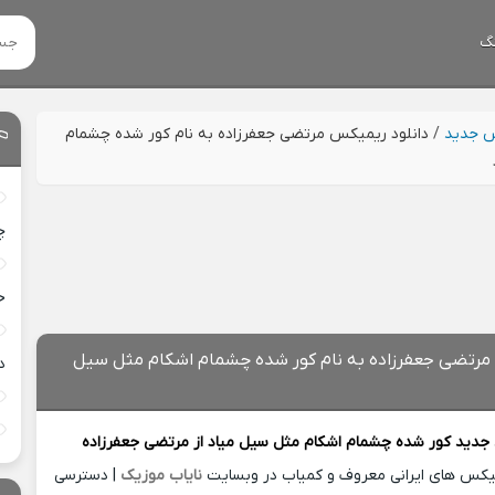
گ
س جدید
/
دانلود ریمیکس مرتضی جعفرزاده به نام ﻛﻮر ﺷﺪه ﭼﺸﻤﺎم
چ
خ
 مرتضی جعفرزاده به نام ﻛﻮر ﺷﺪه ﭼﺸﻤﺎم اﺷﻜﺎم ﻣﺜﻞ ﺳﻴﻞ
د
 جدید
ﻛﻮر ﺷﺪه ﭼﺸﻤﺎم اﺷﻜﺎم ﻣﺜﻞ ﺳﻴﻞ ﻣﻴﺎد از
مرتضی جعفرزاده
میکس های ایرانی معروف و کمیاب در وبسایت
نایاب موزیک
| دسترسی