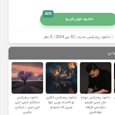
ADS
دانلــود موزیــکیـــو
دانلود ریمیکس جدید
22 می 2024
0 نظر
ادی
یی
دانلود ریمیکس دواره
دانلود ریمیکس انگاری
دانلود ریمیکس
حال مسی هرشو
تو کالبدم تویی تنها
دلتنگتم خیلی لیلی
دلواپسی فرهاد
چیزی که میتونم
لیلی لیلی _ میکس
جهانگیری
ترکیبی