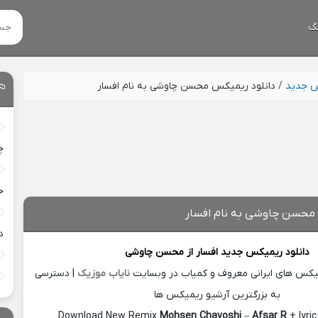
گ
س جدید
/
دانلود ریمیکس محسن چاوشی به نام افسار
چ
خ
 محسن چاوشی به نام افسار
د
دانلود ریمیکس جدید
افسار از
محسن چاوشی
میکس های ایرانی معروف و کمیاب در وبسایت
نایاب موزیک
| دسترسی
به بزرگترین آرشیو ریمیکس ها
Download New Remix
Mohsen Chavoshi
–
Afsar R
+ lyri