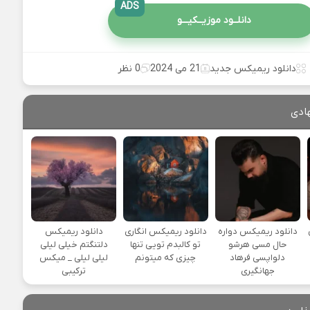
ADS
دانلــود موزیــکیـــو
دانلود ریمیکس جدید
21 می 2024
0 نظر
ادی
یی
دانلود ریمیکس دواره
دانلود ریمیکس انگاری
دانلود ریمیکس
حال مسی هرشو
تو کالبدم تویی تنها
دلتنگتم خیلی لیلی
دلواپسی فرهاد
چیزی که میتونم
لیلی لیلی _ میکس
جهانگیری
ترکیبی