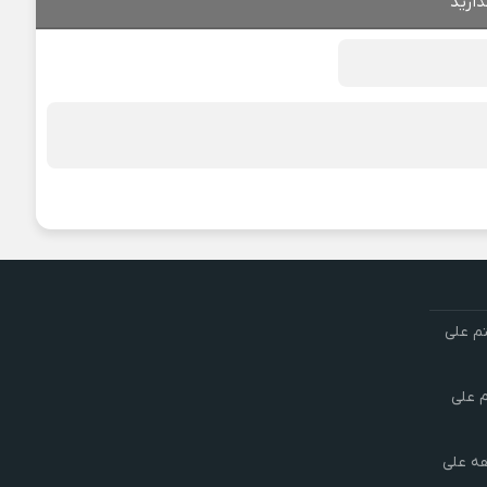
ذارید
تم علی
م علی
هه علی