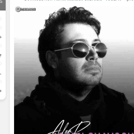
د
چ
_
م