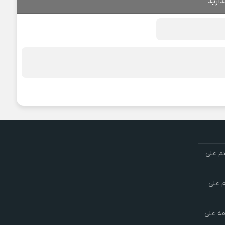
ذارید
تم علی
م علی
هه علی