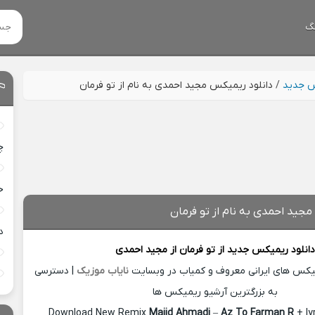
گ
س جدید
/
دانلود ریمیکس مجید احمدی به نام از تو فرمان
چ
خ
مجید احمدی به نام از تو فرمان
د
دانلود ریمیکس جدید
از تو فرمان از
مجید احمدی
میکس های ایرانی معروف و کمیاب در وبسایت
نایاب موزیک
| دسترسی
به بزرگترین آرشیو ریمیکس ها
Download New Remix
Majid Ahmadi
–
Az To Farman R
+ ly