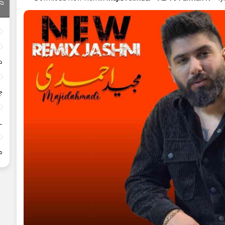
د
چ
_
م