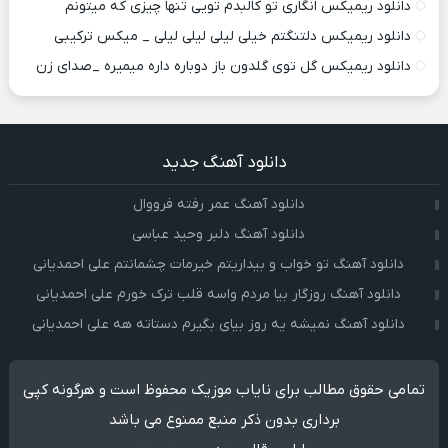
دانلود ریمیکس انگاری تو کالبدم تویی تنها چیزی که میتونم
دانلود ریمیکس دلتنگتم خیلی لیلی لیلی لیلی _ میکس ترکیبی
دانلود ریمیکس گل توی گلدون باز دوباره داره میمیره _صدای زن
دانلود آهنگ جدید
دانلود آهنگ عمر رفته فرووال
دانلود آهنگ دلبر وحید عباسی
دانلود آهنگ تو خواب و بیداریتم خیرمات چشمانتم علی احمدیانی
دانلود آهنگ روزگار بیا مردم واسه قلب ترک خورم علی احمدیانی
دانلود آهنگ نمیشه یه روز بیای بگیرم دستاته هه علی احمدیانی
تمامی حقوق مطالب برای نایاب موزیک محفوظ است و هرگونه کپی
برداری بدون ذکر منبع ممنوع می باشد