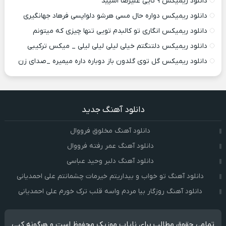
دانلود ریمیکس ۹ تایی علیرضا اسپید
دانلود ریمیکس دواره حال مسی هرشو دلواپسی فرهاد جهانگیری
دانلود ریمیکس انگاری تو کالبدم تویی تنها چیزی که میتونم
دانلود ریمیکس دلتنگتم خیلی لیلی لیلی لیلی _ میکس ترکیبی
دانلود ریمیکس گل توی گلدون باز دوباره داره میمیره _صدای زن
دانلود آهنگ جدید
دانلود آهنگ مخلوق فرووال
دانلود آهنگ عمر رفته فرووال
دانلود آهنگ دلبر وحید عباسی
دانلود آهنگ تو خواب و بیداریتم خیرمات چشمانتم علی احمدیانی
دانلود آهنگ روزگار بیا مردم واسه قلب ترک خورم علی احمدیانی
تمامی حقوق مطالب برای نایاب موزیک محفوظ است و هرگونه کپی