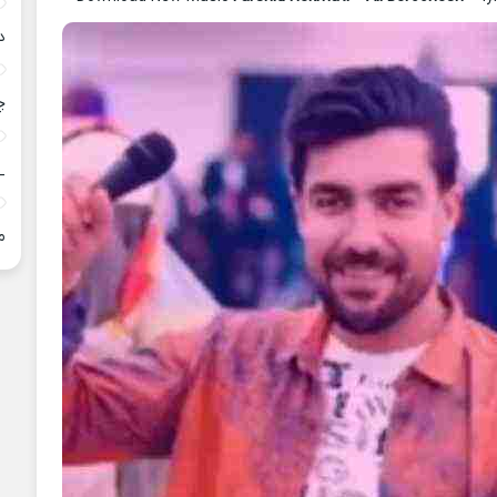
د
چ
_
م