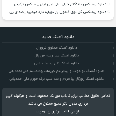
دانلود ریمیکس دلتنگتم خیلی لیلی لیلی لیلی _ میکس ترکیبی
دانلود ریمیکس گل توی گلدون باز دوباره داره میمیره _صدای زن
دانلود آهنگ جدید
دانلود آهنگ مخلوق فرووال
دانلود آهنگ عمر رفته فرووال
دانلود آهنگ دلبر وحید عباسی
دانلود آهنگ تو خواب و بیداریتم خیرمات چشمانتم علی احمدیانی
دانلود آهنگ روزگار بیا مردم واسه قلب ترک خورم علی احمدیانی
تمامی حقوق مطالب برای نایاب موزیک محفوظ است و هرگونه کپی
برداری بدون ذکر منبع ممنوع می باشد
طراحی قالب وردپرس
:
وبیت