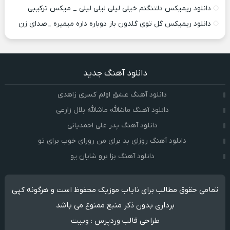
دانلود ریمیکس دلتنگتم خیلی لیلی لیلی لیلی _ میکس ترکیبی
دانلود ریمیکس گل توی گلدون باز دوباره داره میمیره _صدای زن
دانلود آهنگ جدید
دانلود آهنگ عشق اولم کسری زاهدی
دانلود آهنگ ماشالله ماشالله بلال زارعی
دانلود آهنگ پدر علی احمدیانی
دانلود آهنگ روزای بد برای من روزای خوب برای تو
دانلود آهنگ بزا برو شایان یو
تمامی حقوق مطالب برای نایاب موزیک محفوظ است و هرگونه کپی
برداری بدون ذکر منبع ممنوع می باشد
طراحی قالب وردپرس
:
وبیت